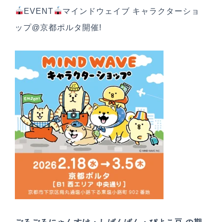
EVENT
マインドウェイブ キャラクターショ
SDGs宣言
ップ@京都ポルタ開催!