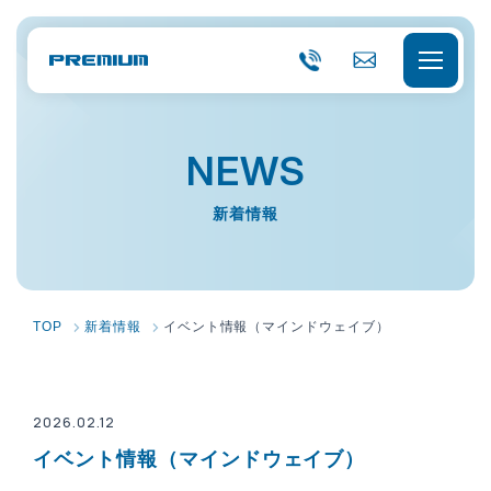
0
C
8
ON
TA
9
CT
6-
会社概要
NEWS
5
7-
0
経営理念
事業内容
新着情報
6
0
会社概要
0
選ばれる理由
品質力
会社組織
サービス一覧
各種認証
TOP
新着情報
イベント情報（マインドウェイブ）
アクセス
キャラクター紹介
採用情報
沿革
2026.02.12
お知らせ
イベント情報（マインドウェイブ）
Vision 2030