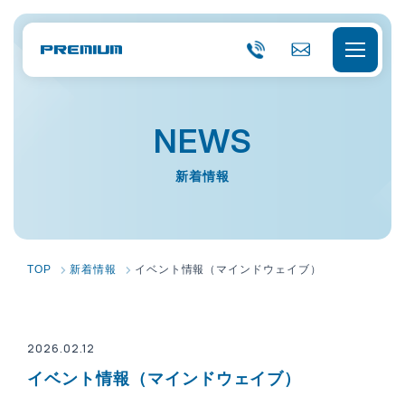
0
C
8
ON
TA
9
CT
6-
会社概要
NEWS
5
7-
0
経営理念
事業内容
新着情報
6
0
会社概要
0
選ばれる理由
品質力
会社組織
サービス一覧
各種認証
TOP
新着情報
イベント情報（マインドウェイブ）
アクセス
キャラクター紹介
採用情報
沿革
2026.02.12
お知らせ
イベント情報（マインドウェイブ）
Vision 2030