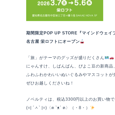
期間限定POP UP STORE『マインドウェ
名古屋 栄ロフトにオープン
「旅」がテーマのグッズが盛りだくさん
にゃんすけ、しばんばん、ぴよこ豆の新商品、
ふわふわかわいいぬいぐるみやマスコットが
ぜひお越しくださいね！
ノベルティは、税込3300円以上のお買い物
(=| ´ㅅ` |=)〈ฅ `ᴥ´ ฅ〉（・8・）