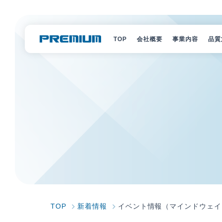
TOP
会社概要
事業内容
品質
経営理念
選ばれる理
会社概要
サービス一
会社組織
キャラクタ
アクセス
沿革
Vision 2030
SDGs宣言
TOP
新着情報
イベント情報（マインドウェイ