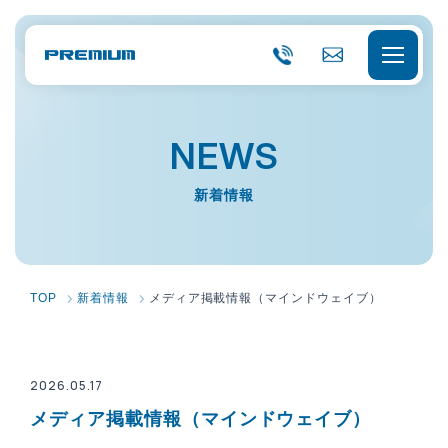
0
C
8
ON
TA
9
CT
6-
会社概要
NEWS
5
7-
0
経営理念
事業内容
新着情報
6
0
会社概要
0
選ばれる理由
品質力
会社組織
サービス一覧
各種認証
TOP
新着情報
メディア掲載情報（マインドウェイブ）
アクセス
キャラクター紹介
採用情報
沿革
2026.05.17
お知らせ
メディア掲載情報（マインドウェイブ）
Vision 2030