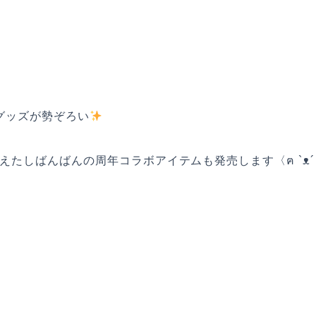
』
のグッズが勢ぞろい
えたしばんばんの周年コラボアイテムも発売します〈ฅ `ᴥ´