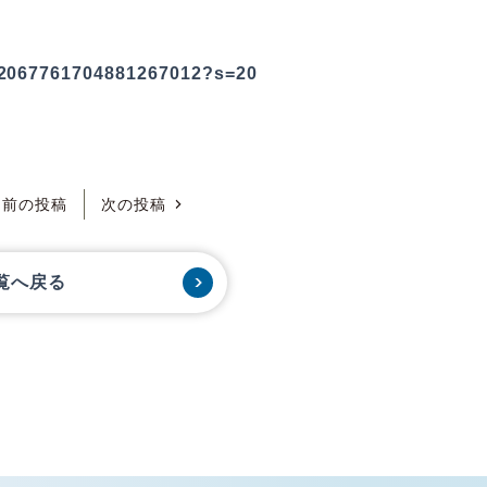
s/2067761704881267012?s=20
前の投稿
次の投稿
覧へ戻る