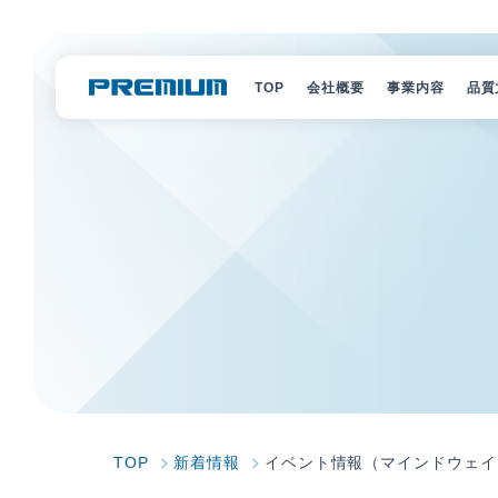
TOP
会社概要
事業内容
品質
経営理念
選ばれる理
会社概要
サービス一
会社組織
キャラクタ
アクセス
沿革
Vision 2030
SDGs宣言
TOP
新着情報
イベント情報（マインドウェイ