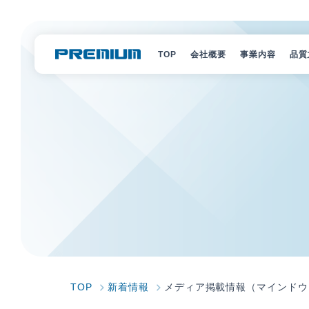
TOP
会社概要
事業内容
品質
経営理念
選ばれる理
会社概要
サービス一
会社組織
キャラクタ
アクセス
沿革
Vision 2030
SDGs宣言
TOP
新着情報
メディア掲載情報（マインドウ